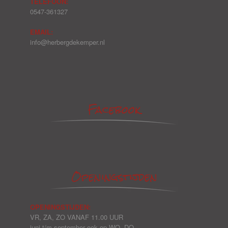
TELEFOON:
0547-361327
EMAIL:
info@herbergdekemper.nl
Facebook
Openingstijden
OPENINGSTIJDEN:
VR, ZA, ZO VANAF 11.00 UUR
juni t/m september ook op WO, DO