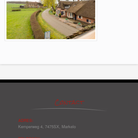
Contact
ADRES:
Kemperweg 4, 7475SX, Markelo