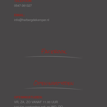
TELEFOON:
0547-361327
EMAIL:
info@herbergdekemper.nl
Facebook
Openingstijden
OPENINGSTIJDEN:
VR, ZA, ZO VANAF 11.00 UUR
juni t/m september ook op WO, DO