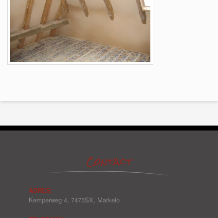
Contact
ADRES:
Kemperweg 4, 7475SX, Markelo