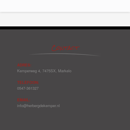
Contact
ADRES:
Kemperweg 4, 7475SX, Markelo
TELEFOON:
0547-361327
EMAIL:
info@herbergdekemper.nl